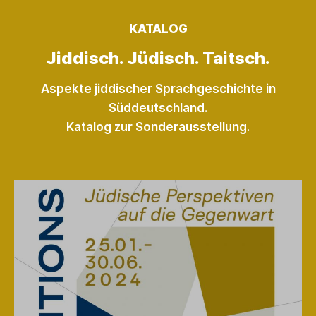
KATALOG
Jiddisch. Jüdisch. Taitsch.
Aspekte jiddischer Sprachgeschichte in
Süddeutschland.
Katalog zur Sonderausstellung.