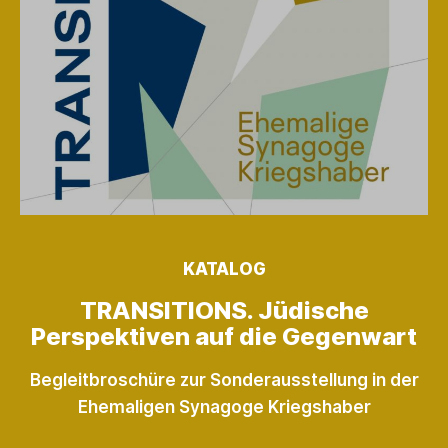
KATALOG
TRANSITIONS. Jüdische
Perspektiven auf die Gegenwart
Begleitbroschüre zur Sonderausstellung in der
Ehemaligen Synagoge Kriegshaber