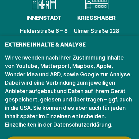
INNENSTADT
KRIEGSHABER
Halderstraße 6 – 8
Ulmer Straße 228
86150 Augsburg
86156 Augsburg
EXTERNE INHALTE & ANALYSE
Öffnungszeiten
Öffnungszeiten
Wir verwenden nach Ihrer Zustimmung Inhalte
von Youtube, Matterport, Mapbox, Apple,
Wonder Idea und ARD, sowie Google zur Analyse.
Bleiben Sie auf dem
Dabei wird eine Verbindung zum jeweiligen
Anbieter aufgebaut und Daten auf ihrem Gerät
Laufenden.
gespeichert, gelesen und übertragen – ggf. auch
in die USA. Sie können dies aber auch für jeden
Für den Newsletter anmelden
Inhalt später im Einzelnen entscheiden.
Einzelheiten in der
Datenschutzerklärung
.