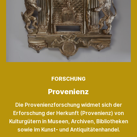
FORSCHUNG
Provenienz
Die Provenienzforschung widmet sich der
Erforschung der Herkunft (Provenienz) von
Kulturgütern in Museen, Archiven, Bibliotheken
sowie im Kunst- und Anti­quitäten­handel.