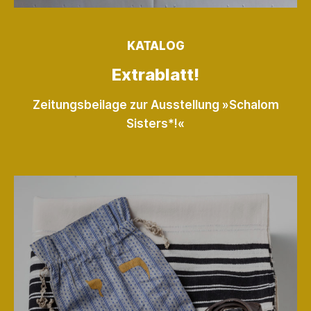
KATALOG
Extrablatt!
Zeitungsbeilage zur Ausstellung »Schalom
Sisters*!«