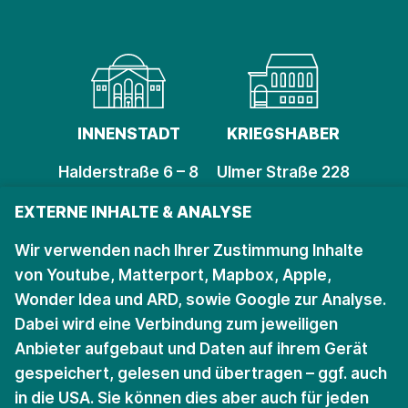
INNENSTADT
KRIEGSHABER
Halderstraße 6 – 8
Ulmer Straße 228
86150 Augsburg
86156 Augsburg
EXTERNE INHALTE & ANALYSE
Öffnungszeiten
Öffnungszeiten
Wir verwenden nach Ihrer Zustimmung Inhalte
von Youtube, Matterport, Mapbox, Apple,
Wonder Idea und ARD, sowie Google zur Analyse.
Bleiben Sie auf dem
Dabei wird eine Verbindung zum jeweiligen
Anbieter aufgebaut und Daten auf ihrem Gerät
Laufenden.
gespeichert, gelesen und übertragen – ggf. auch
in die USA. Sie können dies aber auch für jeden