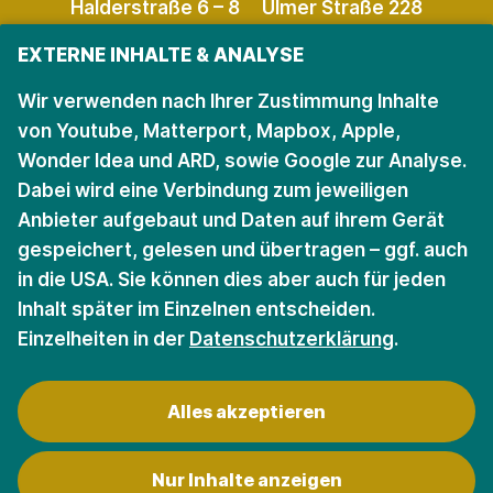
Halderstraße 6 – 8
Ulmer Straße 228
86150 Augsburg
86156 Augsburg
EXTERNE INHALTE & ANALYSE
Öffnungszeiten
Öffnungszeiten
Wir verwenden nach Ihrer Zustimmung Inhalte
von Youtube, Matterport, Mapbox, Apple,
Wonder Idea und ARD, sowie Google zur Analyse.
Bleiben Sie auf dem
Dabei wird eine Verbindung zum jeweiligen
Anbieter aufgebaut und Daten auf ihrem Gerät
Laufenden.
gespeichert, gelesen und übertragen – ggf. auch
in die USA. Sie können dies aber auch für jeden
Für den Newsletter anmelden
Inhalt später im Einzelnen entscheiden.
Einzelheiten in der
Datenschutzerklärung
.
Alles akzeptieren
Nur Inhalte anzeigen