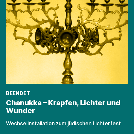
BEENDET
Chanukka – Krapfen, Lichter und
Wunder
Wechselinstallation zum jüdischen Lichterfest