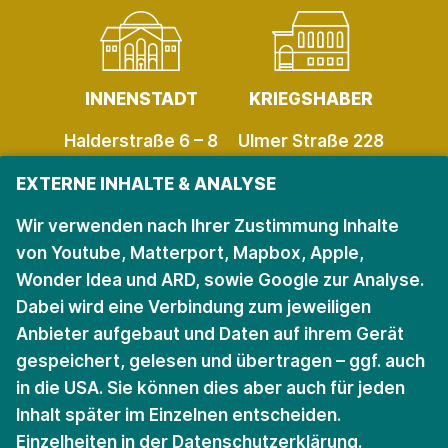
INNENSTADT
KRIEGSHABER
Halderstraße 6 – 8
Ulmer Straße 228
86150 Augsburg
86156 Augsburg
EXTERNE INHALTE & ANALYSE
Öffnungszeiten
Öffnungszeiten
Wir verwenden nach Ihrer Zustimmung Inhalte
von Youtube, Matterport, Mapbox, Apple,
Wonder Idea und ARD, sowie Google zur Analyse.
Bleiben Sie auf dem
Dabei wird eine Verbindung zum jeweiligen
Anbieter aufgebaut und Daten auf ihrem Gerät
Laufenden.
gespeichert, gelesen und übertragen – ggf. auch
in die USA. Sie können dies aber auch für jeden
Für den Newsletter anmelden
Inhalt später im Einzelnen entscheiden.
Einzelheiten in der
Datenschutzerklärung
.