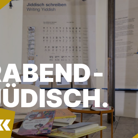
R­ABEND­
JÜDISCH.
«