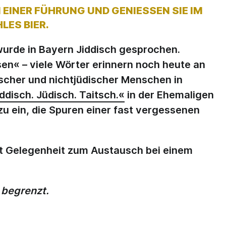
EINER FÜHRUNG UND GENIESSEN SIE IM A
ES BIER.
urde in Bayern Jiddisch gesprochen.
n« – viele Wörter erinnern noch heute an
cher und nichtjüdischer Menschen in
ddisch. Jüdisch. Taitsch.«
in der Ehemaligen
u ein, die Spuren einer fast vergessenen
st Gelegenheit zum Austausch bei einem
d begrenzt.