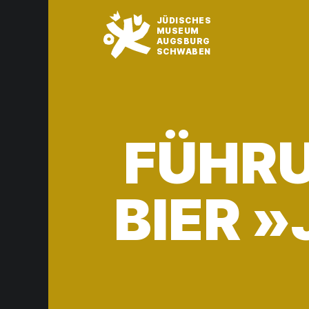
JÜDISCHES
MUSEUM
AUGSBURG
SCHWABEN
FÜHRU
BIER »