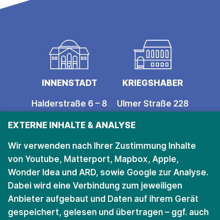
INNENSTADT
KRIEGSHABER
Halderstraße 6 – 8
Ulmer Straße 228
86150 Augsburg
86156 Augsburg
EXTERNE INHALTE & ANALYSE
Öffnungszeiten
Öffnungszeiten
Wir verwenden nach Ihrer Zustimmung Inhalte
von Youtube, Matterport, Mapbox, Apple,
Wonder Idea und ARD, sowie Google zur Analyse.
Bleiben Sie auf dem
Dabei wird eine Verbindung zum jeweiligen
Anbieter aufgebaut und Daten auf ihrem Gerät
Laufenden.
gespeichert, gelesen und übertragen – ggf. auch