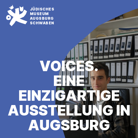
JÜDISCHES
MUSEUM
AUGSBURG
SCHWABEN
VOICES.
EINE
EINZIGARTIGE
AUS­STELLUNG IN
AUGSBURG