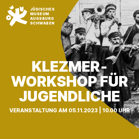
JÜDISCHES
MUSEUM
AUGSBURG
SCHWABEN
KLEZMER­
WORKSHOP FÜR
JUGENDLICHE
VERANSTALTUNG AM 05.11.2023 | 10.00 UHR