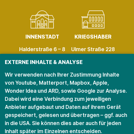
INNENSTADT
KRIEGSHABER
Halderstraße 6 – 8
Ulmer Straße 228
86150 Augsburg
86156 Augsburg
EXTERNE INHALTE & ANALYSE
Öffnungszeiten
Öffnungszeiten
Wir verwenden nach Ihrer Zustimmung Inhalte
von Youtube, Matterport, Mapbox, Apple,
Wonder Idea und ARD, sowie Google zur Analyse.
Bleiben Sie auf dem
Dabei wird eine Verbindung zum jeweiligen
Anbieter aufgebaut und Daten auf ihrem Gerät
Laufenden.
gespeichert, gelesen und übertragen – ggf. auch
in die USA. Sie können dies aber auch für jeden
Für den Newsletter anmelden
Inhalt später im Einzelnen entscheiden.