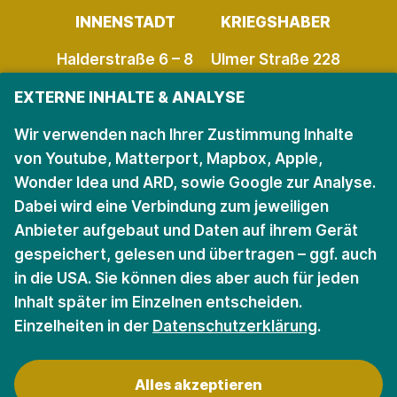
INNENSTADT
KRIEGSHABER
Halderstraße 6 – 8
Ulmer Straße 228
86150 Augsburg
86156 Augsburg
EXTERNE INHALTE & ANALYSE
Öffnungszeiten
Öffnungszeiten
Wir verwenden nach Ihrer Zustimmung Inhalte
von Youtube, Matterport, Mapbox, Apple,
Wonder Idea und ARD, sowie Google zur Analyse.
Bleiben Sie auf dem
Dabei wird eine Verbindung zum jeweiligen
Anbieter aufgebaut und Daten auf ihrem Gerät
Laufenden.
gespeichert, gelesen und übertragen – ggf. auch
in die USA. Sie können dies aber auch für jeden
Für den Newsletter anmelden
Inhalt später im Einzelnen entscheiden.
Einzelheiten in der
Datenschutzerklärung
.
Alles akzeptieren