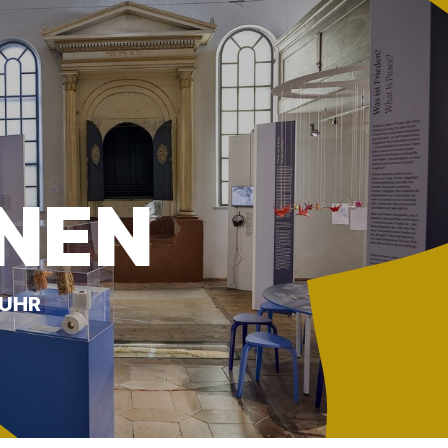
RNEN
 UHR