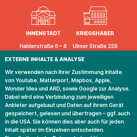
INNENSTADT
KRIEGSHABER
Halderstraße 6 – 8
Ulmer Straße 228
86150 Augsburg
86156 Augsburg
EXTERNE INHALTE & ANALYSE
Öffnungszeiten
Öffnungszeiten
Wir verwenden nach Ihrer Zustimmung Inhalte
von Youtube, Matterport, Mapbox, Apple,
Wonder Idea und ARD, sowie Google zur Analyse.
Bleiben Sie auf dem
Dabei wird eine Verbindung zum jeweiligen
Anbieter aufgebaut und Daten auf ihrem Gerät
Laufenden.
gespeichert, gelesen und übertragen – ggf. auch
in die USA. Sie können dies aber auch für jeden
Für den Newsletter anmelden
Inhalt später im Einzelnen entscheiden.