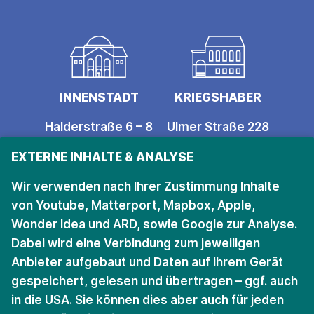
INNENSTADT
KRIEGSHABER
Halderstraße 6 – 8
Ulmer Straße 228
86150 Augsburg
86156 Augsburg
EXTERNE INHALTE & ANALYSE
Öffnungszeiten
Öffnungszeiten
Wir verwenden nach Ihrer Zustimmung Inhalte
von Youtube, Matterport, Mapbox, Apple,
Wonder Idea und ARD, sowie Google zur Analyse.
Bleiben Sie auf dem
Dabei wird eine Verbindung zum jeweiligen
Anbieter aufgebaut und Daten auf ihrem Gerät
Laufenden.
gespeichert, gelesen und übertragen – ggf. auch
in die USA. Sie können dies aber auch für jeden
Für den Newsletter anmelden