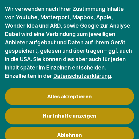
Öffnungszeiten
Öffnungszeiten
Wir verwenden nach Ihrer Zustimmung Inhalte
von Youtube, Matterport, Mapbox, Apple,
Wonder Idea und ARD, sowie Google zur Analyse.
Bleiben Sie auf dem
Dabei wird eine Verbindung zum jeweiligen
Anbieter aufgebaut und Daten auf ihrem Gerät
Laufenden.
gespeichert, gelesen und übertragen – ggf. auch
in die USA. Sie können dies aber auch für jeden
Für den Newsletter anmelden
Inhalt später im Einzelnen entscheiden.
Einzelheiten in der
Datenschutzerklärung
.
Alles akzeptieren
Nur Inhalte anzeigen
Kontakt
Datenschutz
Impressum
Ablehnen