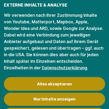
86150 Augsburg
86156 Augsburg
EXTERNE INHALTE & ANALYSE
Öffnungszeiten
Öffnungszeiten
Wir verwenden nach Ihrer Zustimmung Inhalte
von Youtube, Matterport, Mapbox, Apple,
Wonder Idea und ARD, sowie Google zur Analyse.
Bleiben Sie auf dem
Dabei wird eine Verbindung zum jeweiligen
Anbieter aufgebaut und Daten auf ihrem Gerät
Laufenden.
gespeichert, gelesen und übertragen – ggf. auch
in die USA. Sie können dies aber auch für jeden
Für den Newsletter anmelden
Inhalt später im Einzelnen entscheiden.
Einzelheiten in der
Datenschutzerklärung
.
Alles akzeptieren
Nur Inhalte anzeigen