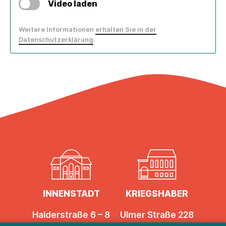
Video laden
Weitere Informationen
erhalten Sie in der
Datenschutzerklärung
.
INNENSTADT
KRIEGSHABER
Halderstraße 6 – 8
Ulmer Straße 228