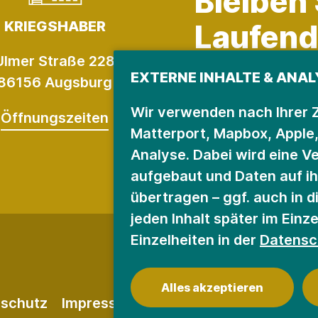
Bleiben
KRIEGSHABER
Laufend
Ulmer Straße 228
EXTERNE INHALTE & ANAL
86156 Augsburg
Für den Newslet
Wir verwenden nach Ihrer 
Öffnungszeiten
Matterport, Mapbox, Apple
Analyse. Dabei wird eine V
aufgebaut und Daten auf i
übertragen – ggf. auch in d
jeden Inhalt später im Einz
Einzelheiten in der
Datensc
Alles akzeptieren
schutz
Impressum
Barrierefreiheit
Presse